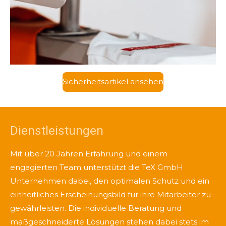
Sicherheitsartikel ansehen
Dienstleistungen
Mit über 20 Jahren Erfahrung und einem
engagierten Team unterstützt die TeX GmbH
Unternehmen dabei, den optimalen Schutz und ein
einheitliches Erscheinungsbild für ihre Mitarbeiter zu
gewährleisten. Die individuelle Beratung und
maßgeschneiderte Lösungen stehen dabei stets im