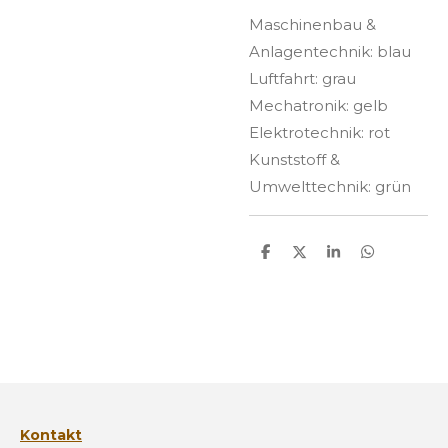
Maschinenbau &
Anlagentechnik: blau
Luftfahrt: grau
Mechatronik: gelb
Elektrotechnik: rot
Kunststoff &
Umwelttechnik: grün
T
T
T
T
e
e
e
e
i
i
i
i
l
l
l
l
e
e
e
e
n
n
n
n
Kontakt