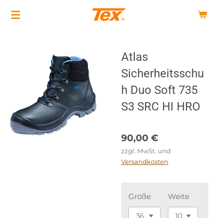
Zum
Hauptinhalt
springen
Atlas
Sicherheitsschu
h Duo Soft 735
S3 SRC HI HRO
90,00 €
zzgl. MwSt. und
Versandkosten
Größe
Weite