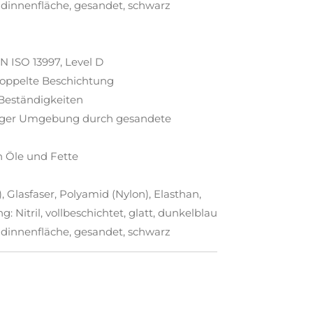
andinnenfläche, gesandet, schwarz
EN ISO 13997, Level D
doppelte Beschichtung
 Beständigkeiten
 öliger Umgebung durch gesandete
n Öle und Fette
, Glasfaser, Polyamid (Nylon), Elasthan,
g: Nitril, vollbeschichtet, glatt, dunkelblau
andinnenfläche, gesandet, schwarz