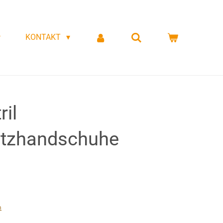
KONTAKT
il
utzhandschuhe
n