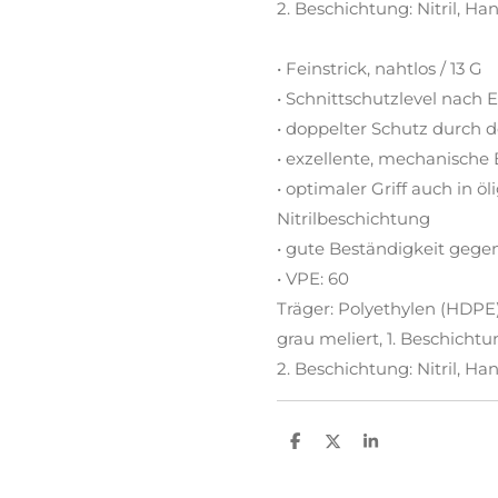
2. Beschichtung: Nitril, H
• Feinstrick, nahtlos / 13 G
• Schnittschutzlevel nach 
• doppelter Schutz durch 
• exzellente, mechanische
• optimaler Griff auch in
Nitrilbeschichtung
• gute Beständigkeit gege
• VPE: 60
Träger: Polyethylen (HDPE)
grau meliert, 1. Beschichtun
2. Beschichtung: Nitril, H
T
T
T
e
e
e
i
i
i
l
l
l