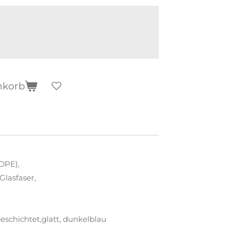
nkorb
DPE),
Glasfaser,
lbeschichtet,glatt, dunkelblau