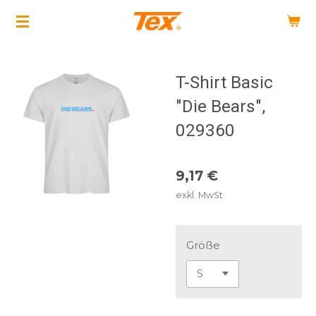
Zum
Hauptinhalt
springen
T-Shirt Basic
"Die Bears",
029360
9,17 €
exkl. MwSt
Größe