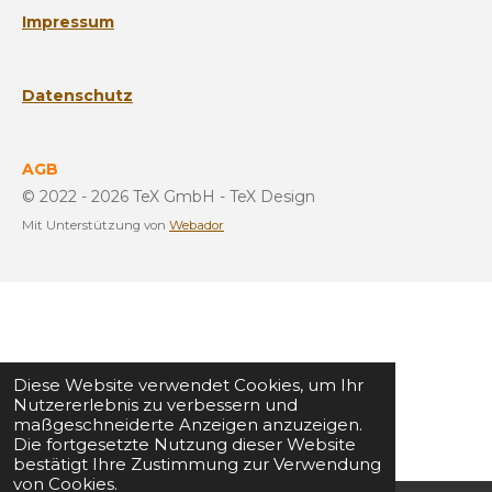
Impressum
Datenschutz
AGB
© 2022 - 2026 TeX GmbH - TeX Design
Mit Unterstützung von
Webador
Diese Website verwendet Cookies, um Ihr
Nutzererlebnis zu verbessern und
maßgeschneiderte Anzeigen anzuzeigen.
Die fortgesetzte Nutzung dieser Website
bestätigt Ihre Zustimmung zur Verwendung
von Cookies.