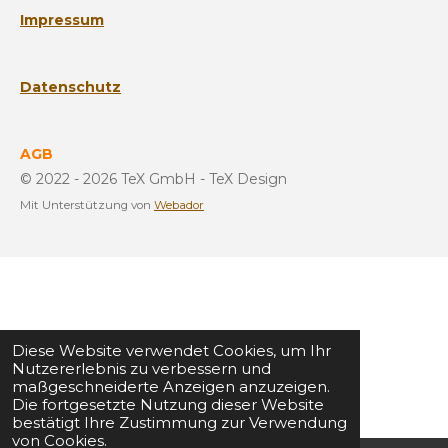
Impressum
Datenschutz
AGB
© 2022 - 2026 TeX GmbH - TeX Design
Mit Unterstützung von
Webador
Diese Website verwendet Cookies, um Ihr
Nutzererlebnis zu verbessern und
maßgeschneiderte Anzeigen anzuzeigen.
Die fortgesetzte Nutzung dieser Website
bestätigt Ihre Zustimmung zur Verwendung
von Cookies.