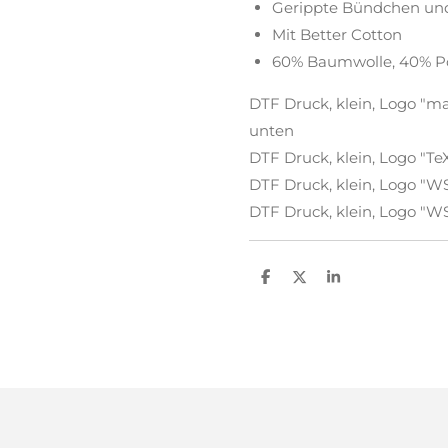
Gerippte Bündchen u
Mit Better Cotton
60% Baumwolle, 40% Po
DTF Druck, klein, Logo "mar
unten
DTF Druck, klein, Logo "TeX
DTF Druck, klein, Logo "WSV
DTF Druck, klein, Logo "WS
T
T
T
e
e
e
i
i
i
l
l
l
e
e
e
n
n
n