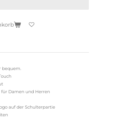
nkorb
er bequem.
Touch
ut
t für Damen und Herren
ogo auf der Schulterpartie
iten