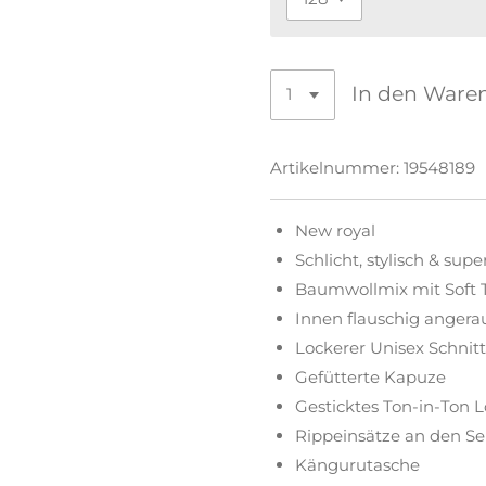
In den Ware
Artikelnummer:
19548189
New royal
Schlicht, stylisch & sup
Baumwollmix mit Soft 
Innen flauschig angera
Lockerer Unisex Schnit
Gefütterte Kapuze
Gesticktes Ton-in-Ton L
Rippeinsätze an den Se
Kängurutasche