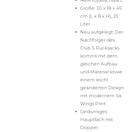
New royal/schwarz
Größe: 30 x 18 x 45
cm (L x B x H), 25
Liter
Neu aufgelegt: Der
Nachfolger des
Club 5 Rucksacks
kommt mit dem
gleichen Aufbau
und Material sowie
einem leicht
geänderten Design
mit modernem Six
Wings Print
Geräumiges
Hauptfach mit
Doppel-