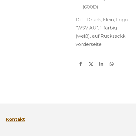
(600D)
DTF Druck, klein, Logo
"WSV AU", 1-färbig
(weiß), auf Rucksackk
vorderseite
T
T
T
T
e
e
e
e
i
i
i
i
l
l
l
l
e
e
e
e
n
n
n
n
Kontakt