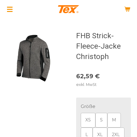
Zum
Hauptinhalt
springen
FHB Strick-
Fleece-Jacke
Christoph
62,59 €
exkl. MwSt
Größe
XS
S
M
L
XL
2XL