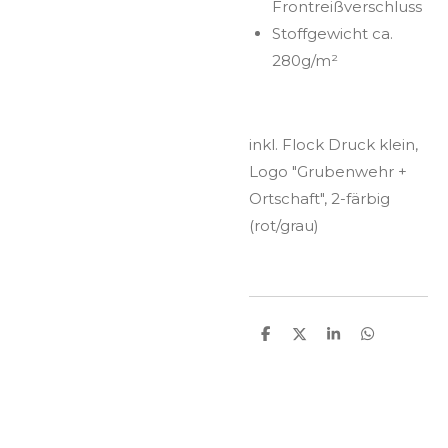
Frontreißverschluss
Stoffgewicht ca.
280g/m²
inkl. Flock Druck klein,
Logo "Grubenwehr +
Ortschaft", 2-färbig
(rot/grau)
T
T
T
T
e
e
e
e
i
i
i
i
l
l
l
l
e
e
e
e
n
n
n
n