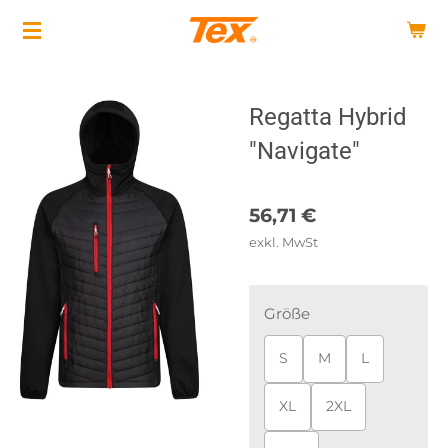
Zum
Hauptinhalt
springen
Regatta Hybrid
"Navigate"
56,71 €
exkl. MwSt
Größe
S
M
L
XL
2XL