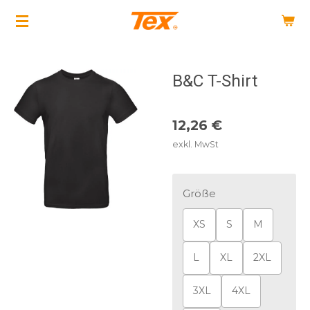
Zum
Hauptinhalt
springen
B&C T-Shirt
12,26 €
exkl. MwSt
Größe
XS
S
M
L
XL
2XL
3XL
4XL