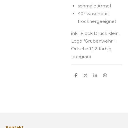
schmale Ärmel
40° waschbar,
trocknergeeignet
inkl. Flock Druck klein,
Logo "Grubenwehr +
Ortschaft", 2-färbig
(rot/grau)
T
T
T
T
e
e
e
e
i
i
i
i
l
l
l
l
e
e
e
e
n
n
n
n
Kontakt