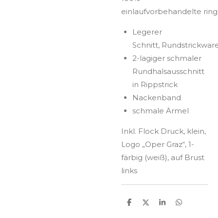
einlaufvorbehandelte
rin
Legerer
Schnitt,
Rundstrickwar
2-lagiger schmaler
Rundhalsausschnitt
in
Rippstrick
Nackenband
schmale Ärmel
Inkl. Flock Druck, klein,
Logo „Oper Graz“, 1-
färbig (weiß), auf Brust
links
T
T
T
T
e
e
e
e