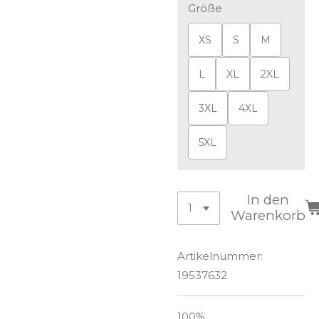
Größe
XS
S
M
L
XL
2XL
3XL
4XL
5XL
In den
Warenkorb
Artikelnummer:
19537632
100%