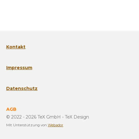
i
i
i
i
l
l
l
l
e
e
e
e
n
n
n
n
Kontakt
Impressum
Datenschutz
AGB
© 2022 - 2026 TeX GmbH - TeX Design
Mit Unterstützung von
Webador